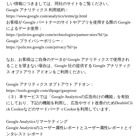
しい情報につきましては、同社のサイトをご覧ください。
Google アナリティクス 利用規約：
https://www.google.com/analytics/terms/jp.html
お客様が Google パートナーのサイトやアプリを使用する際の Google
によるデータ使用：
https://policies.google.com/technologies/partner-sites?hl=ja
Google プライバシーポリシー：
https://policies.google.com/privacy?hl=ja
なお、お客様はご自身のデータが Google アナリティクスで使用され
ることを望まない場合は、Google 社の提供する Google アナリティク
ス オプトアウト アドオンをご利用ください。
Google アナリティクス オプトアウト アドオン：
https://tools.google.com/dlpage/gaoptout
（３） 本サービスでは「Google Analyticsの広告向けの機能」を有効
にしており、下記の機能を利用し、広告やサイト改善のためDoubleCli
ck CookieなどのサードパーティCookieを利用しています。
Google Analyticsリマーケティング
Google Analyticsのユーザー属性レポートとユーザー属性レポートとイ
ンタレスト レポート