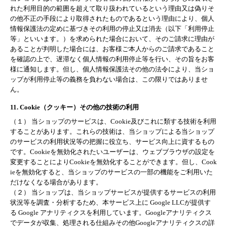
れた利用目的の範囲を超えて取り扱われているという理由又は偽りそ
の他不正の手段により取得されたものであるという理由により、個人
情報保護法の定めに基づきその利用の停止又は消去（以下「利用停止
等」といいます。）を求められた場合において、そのご請求に理由が
あることが判明した場合には、お客様ご本人からのご請求であること
を確認の上で、遅滞なく個人情報の利用停止等を行い、その旨をお客
様に通知します。但し、個人情報保護法その他の法令により、当ショ
ップが利用停止等の義務を負わない場合は、この限りではありませ
ん。
11. Cookie（クッキー）その他の技術の利用
（１） 当ショップのサービスは、Cookie及びこれに類する技術を利用
することがあります。これらの技術は、当ショップによる当ショップ
のサービスの利用状況等の把握に役立ち、サービス向上に資するもの
です。Cookieを無効化されたいユーザーは、ウェブブラウザの設定を
変更することによりCookieを無効化することができます。但し、Cook
ieを無効化すると、当ショップのサービスの一部の機能をご利用いた
だけなくなる場合があります。
（２） 当ショップは、当ショップサービスが提供するサービスの利用
状況等を調査・分析するため、本サービス上に Google LLCが提供す
る Google アナリティクスを利用しています。Googleアナリティクス
でデータが収集、処理される仕組みその他Googleアナリティクスの詳